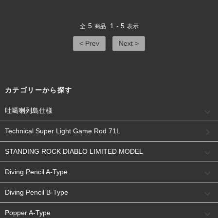
5
1
5
全
商品
-
表示
< Prev
Next >
カテゴリーから探す
吐噶喇列島仕様
Technical Super Light Game Rod 71L
STANDING ROCK DIABLO LIMITED MODEL
Diving Pencil A-Type
Diving Pencil B-Type
Popper A-Type