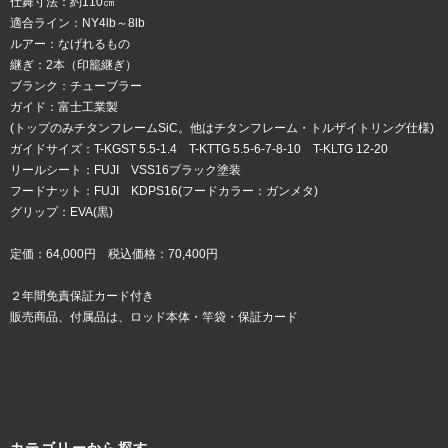
仕舞寸法：約110㎝
適合ライン：NY4lb～8lb
ルアー：なげれるもの
継ぎ：2本（印籠継ぎ）
ブランク：チューブラー
ガイド：富士工業製
(トップのみチタンフレームSiC。他はチタンフレーム・トルザイトリング仕様)
ガイドサイズ：T-KGST 5.5-1.4 T-KTTG 5.5-6-7-8-10 T-KLTG 12-20
リールシート：FUJI VSS16ブラック塗装
フードナット：FUJI KDPS16(フードカラー：ガンメタ)
グリップ：EVA(黒)
定価：64,000円 税込価格：70,400円
２年間免責保証カード付き
販売商品、付属品は、ロッド本体・竿袋・保証カード
カテゴリーから探す