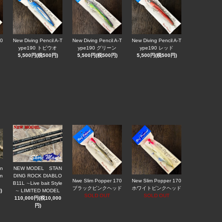
90
New Diving Pencil A-T
New Diving Pencil A-T
New Diving Pencil A-T
ype190 トビウオ
ype190 グリーン
ype190 レッド
5,500円(税500円)
5,500円(税500円)
5,500円(税500円)
n
NEW MODEL STAN
m
DING ROCK DIABLO
Nwe Slim Popper 170
New Slim Popper 170
B11L ∼Live bait Style
ブラックピンクヘッド
ホワイトピンクヘッド
)
∼ LIMITED MODEL
SOLD OUT
SOLD OUT
110,000円(税10,000
円)