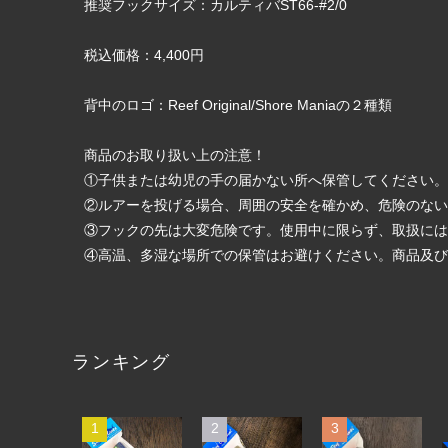
推奨フックサイズ：カルティバST66-#2/0
税込価格：4,400円
背中のロゴ：Reef Original/Shore Maniaの２種類
商品のお取り扱い上の注意！
①子供または幼児の手の届かない所へ保管してください。
②ルアーを投げる場合、周囲の安全を確かめ、危険のな
③フックの先は大変危険です。使用中に限らず、取扱に
④高温、多湿な場所での保管はお避けください。商品及び
ランキング
1
2
3