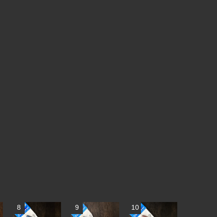
8
9
10