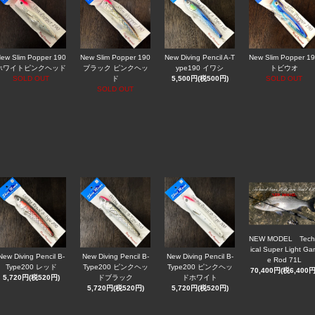
ew Slim Popper 190
New Slim Popper 190
New Diving Pencil A-T
New Slim Popper 1
ホワイトピンクヘッド
ブラック ピンクヘッ
ype190 イワシ
トビウオ
SOLD OUT
ド
5,500円(税500円)
SOLD OUT
SOLD OUT
NEW MODEL Tech
ical Super Light Ga
New Diving Pencil B-
New Diving Pencil B-
New Diving Pencil B-
e Rod 71L
Type200 レッド
Type200 ピンクヘッ
Type200 ピンクヘッ
70,400円(税6,400円
5,720円(税520円)
ドブラック
ドホワイト
5,720円(税520円)
5,720円(税520円)