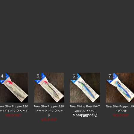
4
5
6
7
ew Slim Popper 190
New Slim Popper 190
New Diving Pencil A-T
New Slim Popper 1
ホワイトピンクヘッド
ブラック ピンクヘッ
ype190 イワシ
トビウオ
SOLD OUT
ド
5,500円(税500円)
SOLD OUT
SOLD OUT