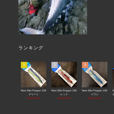
ランキング
1
2
3
New Slim Popper 190
New Slim Popper 190
New Slim Popper 190
N
グリーン
レッド
イワシ
SOLD OUT
SOLD OUT
SOLD OUT