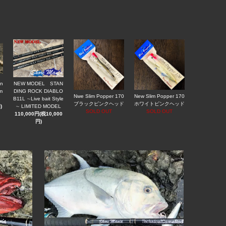
n
NEW MODEL STAN
m
DING ROCK DIABLO
Nwe Slim Popper 170
New Slim Popper 170
B11L ∼Live bait Style
ブラックピンクヘッド
ホワイトピンクヘッド
)
∼ LIMITED MODEL
SOLD OUT
SOLD OUT
110,000円(税10,000
円)