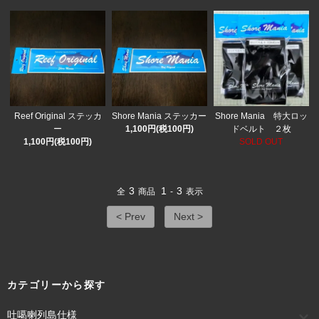
Reef Original ステッカ
Shore Mania ステッカー
Shore Mania 特大ロッ
ー
1,100円(税100円)
ドベルト ２枚
1,100円(税100円)
SOLD OUT
3
1
3
全
商品
-
表示
< Prev
Next >
カテゴリーから探す
吐噶喇列島仕様