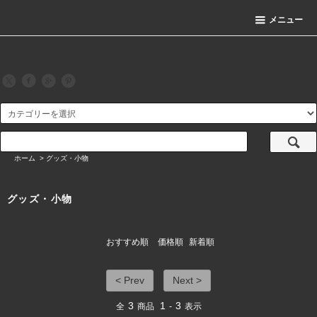
メニュー
ホーム
>
グッズ・小物
グッズ・小物
おすすめ順
価格順
新着順
< Prev
Next >
3
1
3
全
商品
-
表示