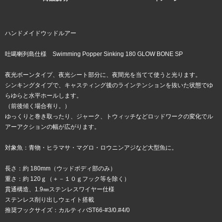
ハンドメイドウッドルアー
吐噶喇列島仕様 Swimming Popper Sinking 180 GLOW BONE SP
夜光ボーンタイプ、夜光シート部分に、夜間光を当てて使うと光ります。
シンキングタイプで、キャスティング後のラインテンションを抜いた状態でゆ
らゆらと水平ホールします。
（前後傾く場合有り。）
ゆっくりと巻き取ったり、ジャーク、トウィッチなどロッドワークの変化でル
アーアクションの幅が広がります。
対象魚：青物・ヒラマサ・マグロ・ロウニンアジなど大型魚に。
長さ：約 180mm（ウッドボディ部のみ）
重さ：約 120ｇ（＋－１０ｇフック等を除く）
貫通構造、1.9㎜ステンレスワイヤー仕様
ステンレス削り出しウェイト搭載
推奨フックサイズ：カルティバST66-#3/0.#4/0