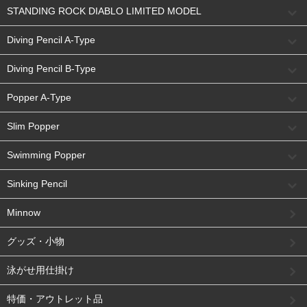
STANDING ROCK DIABLO LIMITED MODEL
Diving Pencil A-Type
Diving Pencil B-Type
Popper A-Type
Slim Popper
Swimming Popper
Sinking Pencil
Minnow
グッズ・小物
泳がせ用仕掛け
特価・アウトレット品