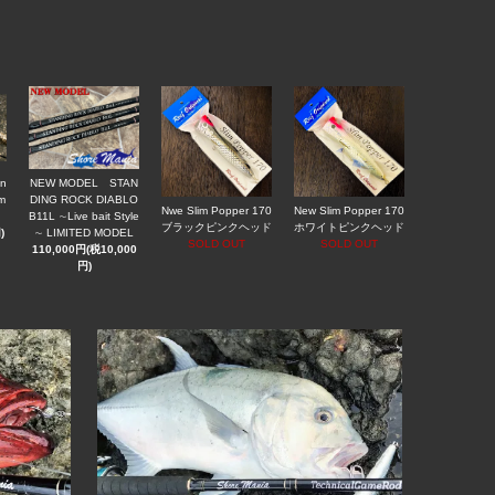
n
NEW MODEL STAN
m
DING ROCK DIABLO
Nwe Slim Popper 170
New Slim Popper 170
B11L ∼Live bait Style
ブラックピンクヘッド
ホワイトピンクヘッド
)
∼ LIMITED MODEL
SOLD OUT
SOLD OUT
110,000円(税10,000
円)