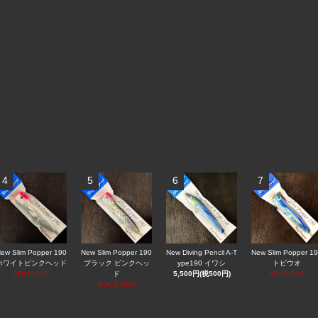
4
5
6
7
ew Slim Popper 190
New Slim Popper 190
New Diving Pencil A-T
New Slim Popper 1
ホワイトピンクヘッド
ブラック ピンクヘッ
ype190 イワシ
トビウオ
SOLD OUT
ド
5,500円(税500円)
SOLD OUT
SOLD OUT