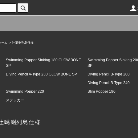
ホーム
>
吐噶喇列島仕様
Swimming Popper Sinking 180 GLOW BONE
Swimming Popper Sinking 
SP
SP
Diving Pencil A-Type 230 GLOW BONE SP
Diving Pencil B-Type 200
Diving Pencil B-Type 240
Swimming Popper 220
Slim Popper 190
ステッカー
吐噶喇列島仕様