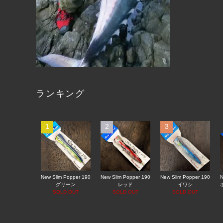
ランキング
1
2
3
New Slim Popper 190
New Slim Popper 190
New Slim Popper 190
N
グリーン
レッド
イワシ
SOLD OUT
SOLD OUT
SOLD OUT